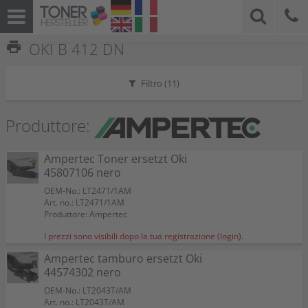
print
OKI B 412 DN
Filtro (
11
)
Produttore:
Ampertec Toner ersetzt Oki
45807106 nero
OEM-No.: LT2471/1AM
Art. no.: LT2471/1AM
Produttore: Ampertec
I prezzi sono visibili dopo la tua registrazione (login).
Ampertec tamburo ersetzt Oki
44574302 nero
OEM-No.: LT2043T/AM
Art. no.: LT2043T/AM