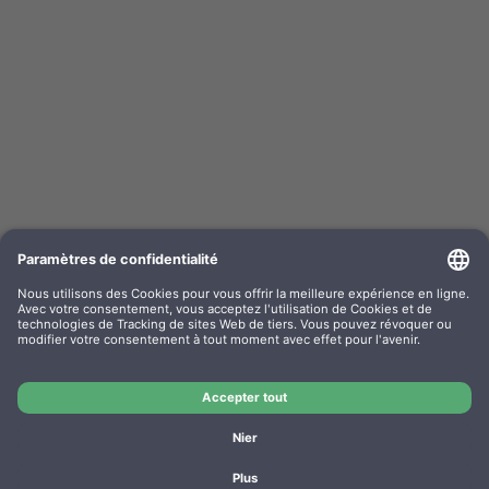
Kompa. Farbband Epson ERC02 Gr. 520 Nylon
noir/rouge 0520.02
Nr OEM: F052002
Nr d’article: GR520SR
Fabricant: WP
Kompa. Farbband Epson ERC02 Gr. 520 Nylon noir/rouge
0520.02