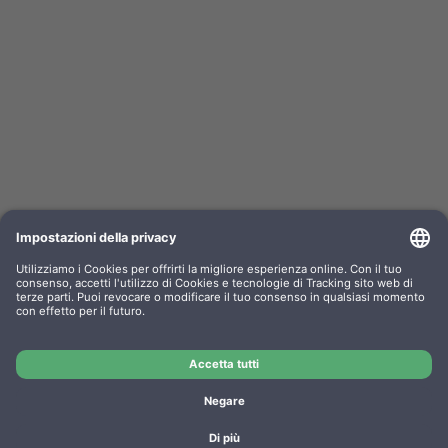
Kompa. Nastro Epson ERC02 Gr. 520 Nylon
nero/rosso 0520.02
OEM-No.: F052002
Art. no.: GR520SR
Produttore: WP
Kompa. Nastro Epson ERC02 Gr. 520 Nylon nero/rosso
0520.02