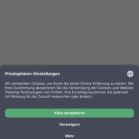
Kompa. Farbband Epson LQ 800 Gr. 633 / 635
universal Nylon HD schwarz 0633.01
OEM-Nr.: F063301
Artnr.: GR633
Hersteller: WP
Kompa. Farbband Epson LQ 800 Gr. 633 / 635 universal
Nylon HD schwarz 0633.01