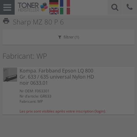
print
Sharp MZ 80 P 6
filtrer (
1
)
Fabricant: WP
Kompa. Farbband Epson LQ 800
Gr. 633 / 635 universal Nylon HD
noir 0633.01
Nr OEM: F063301
Nr d’article: GR633
Fabricant: WP
Les prix sont visibles après votre inscription (login).