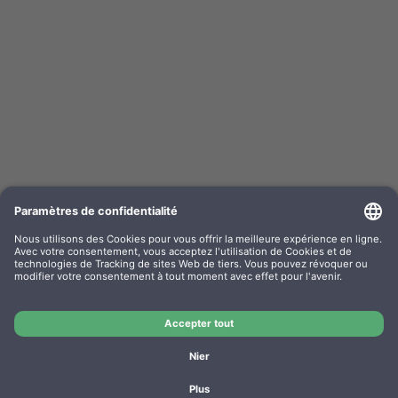
Kompa. Farbband Epson LQ 800 Gr. 633 / 635
universal Nylon HD noir 0633.01
Nr OEM: F063301
Nr d’article: GR633
Fabricant: WP
Kompa. Farbband Epson LQ 800 Gr. 633 / 635 universal
Nylon HD noir 0633.01