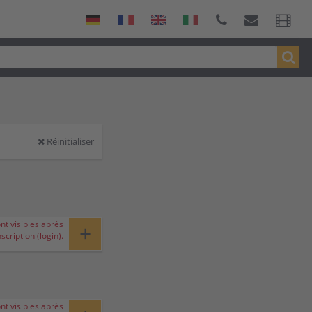
Réinitialiser
ont visibles après
+
nscription (login).
ont visibles après