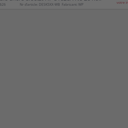
votre i
1626
Nr d’article: DESK5XX-WB
Fabricant: WP