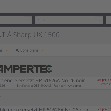
T À Sharp UX 1500
es
Bons plans
 encre ersetzt HP 51626A No 26 noir
Les prix s
votre i
1626
Nr d’article: DESK5XXAM
Fabricant: Ampertec
P
le encre ersetzt HP 51626A No 26 noir
Les prix s