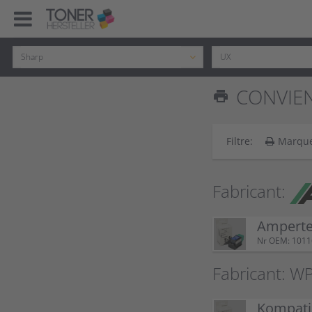
CONVIEN
print
Filtre:
Marqu
Fabricant:
Ampertec
Nr OEM: 101
Fabricant: W
Kompatib