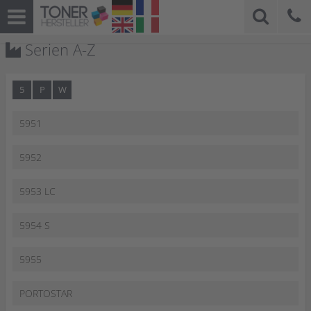
Serien A-Z
5
P
W
5951
5952
5953 LC
5954 S
5955
PORTOSTAR