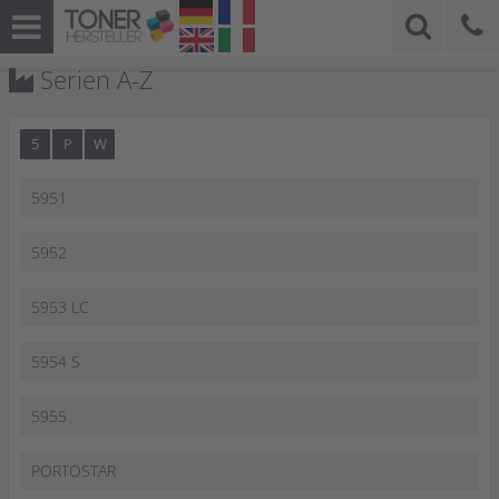
Serien A-Z
5
P
W
5951
5952
5953 LC
5954 S
5955
PORTOSTAR