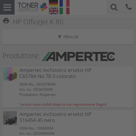
print
HP OfficeJet K 80
Filtro (
5
)
Produttore:
Ampertec inchiostro ersetzt HP
C6578A No 78 3-colorato
OEM-No.: DESK78AM
Art. no.: DESK78AM
Produttore: Ampertec
I prezzi sono visibili dopo la tua registrazione (login).
Ampertec inchiostro ersetzt HP
51645A 45 nero
OEM-No.: 10000004
Art. no.: DESK8XXAM