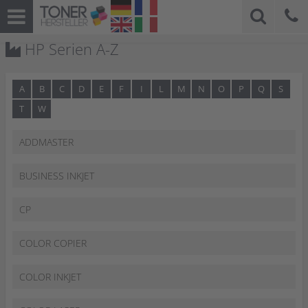
HP Serien A-Z
A
B
C
D
E
F
I
L
M
N
O
P
Q
S
T
W
ADDMASTER
BUSINESS INKJET
CP
COLOR COPIER
COLOR INKJET