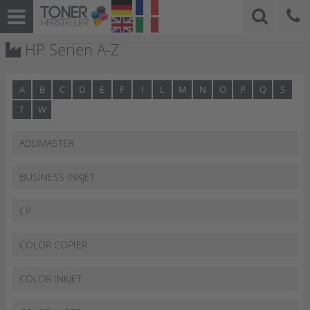
HP Serien A-Z
A
B
C
D
E
F
I
L
M
N
O
P
Q
S
T
W
ADDMASTER
BUSINESS INKJET
CP
COLOR COPIER
COLOR INKJET