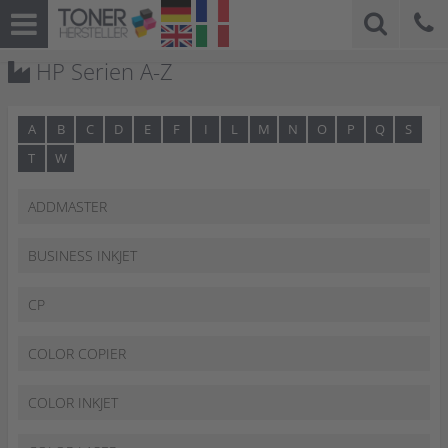
HP Serien A-Z
A
B
C
D
E
F
I
L
M
N
O
P
Q
S
T
W
ADDMASTER
BUSINESS INKJET
CP
COLOR COPIER
COLOR INKJET